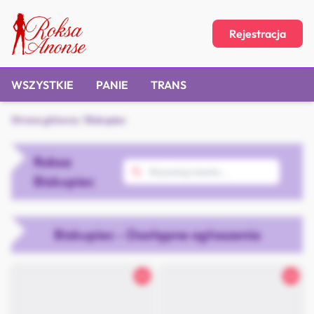
Rejestracja
WSZYSTKIE
PANIE
TRANS
Strona główna
/
Biskupiec
Roksa
Biskupiec
Biskupiec - Dostępne ogłoszenia
26
26