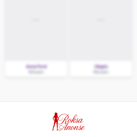
Anna Ford
Uległa
Biskupiec
Biskupiec