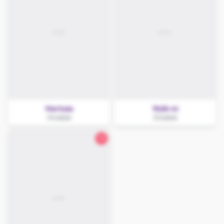
Martusia
Wyliż mi
Chodzież
Chodzież
18