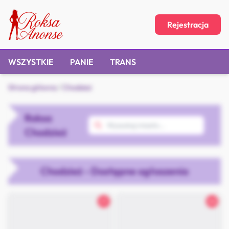
Rejestracja
WSZYSTKIE
PANIE
TRANS
Strona główna
/
Chodzież
Roksa
Chodzież
Chodzież - Dostępne ogłoszenia
21
26