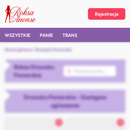
Rejestracja
WSZYSTKIE
PANIE
TRANS
Strona główna
/
Drawsko Pomorskie
Roksa Drawsko
Pomorskie
Drawsko Pomorskie - Dostępne
ogłoszenia
32
26