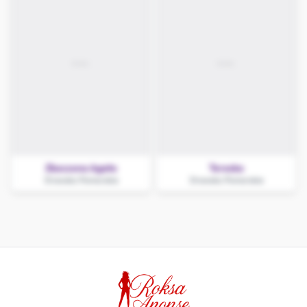
Zboczona Agata
Tereska
Drawsko Pomorskie
Drawsko Pomorskie