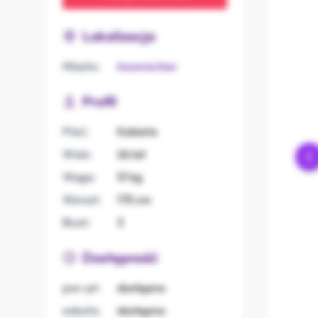
Lokalizacja
Miasto:
Inowrocław
Profil
Płeć:
Kobieta
Wiek:
26 lat
Waga:
51 kg
Wzrost:
175 cm
Biust:
3
Dostępność
pon-pt:
dostępna
sobota:
dostępna