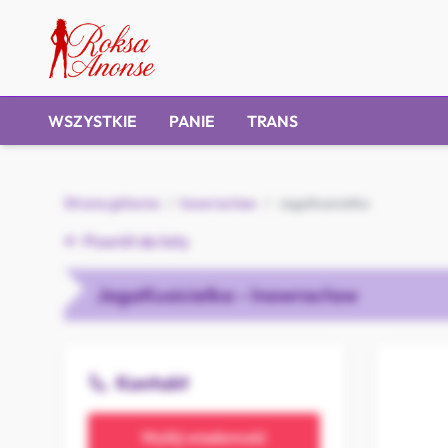
WSZYSTKIE
PANIE
TRANS
Strona główna
/
Inowrocław
/
JagaKusicielka
Powrót do listy
JagaKusicielka - Inowrocław
Kontakt
Wyślij wiadomość