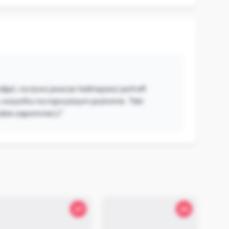
jęć, na żywo jeszcze ładniejsza;) potrafi
, wszystko na najwyższym poziomie. Taki
sobie zapomnieć;)"
27
25