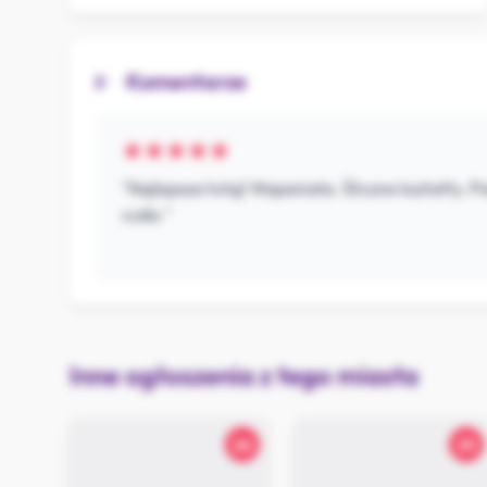
Komentarze
"Najlepsza tutaj! Wspaniała. Śliczne kształty. Pi
cuda."
Inne ogłoszenia z tego miasta
26
25