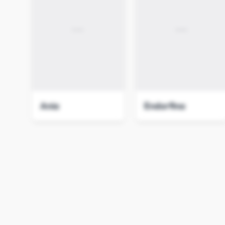
Ania
Endorfina