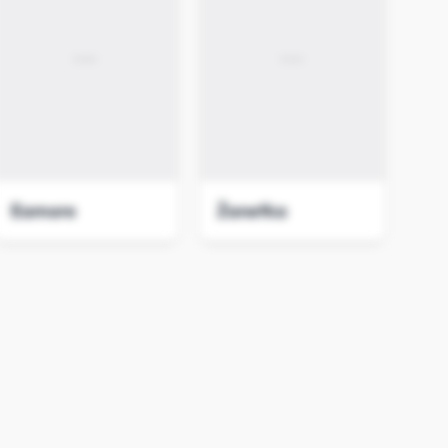
Eamore
Żanetka