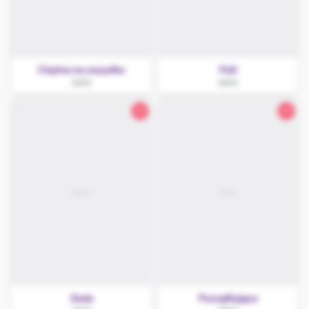
Chętna na wszystko
Pati
Jasło
Jasło
25
29
Zosia
Początkująca