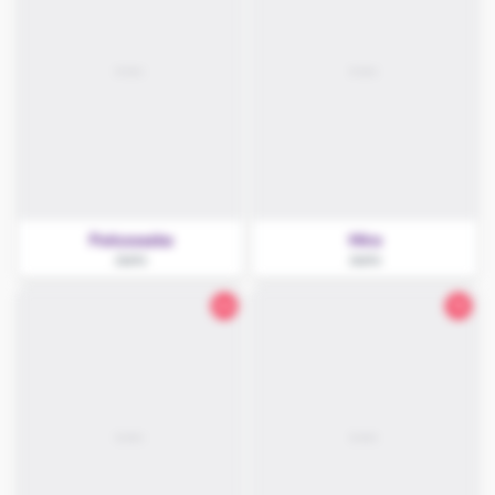
Pończoszka
Mira
Jasło
Jasło
24
18