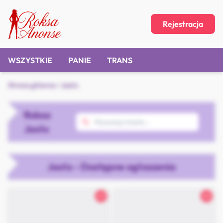
Rejestracja
WSZYSTKIE
PANIE
TRANS
Strona główna
/
Jasło
Roksa
Jasło
Jasło - Dostępne ogłoszenia
23
25