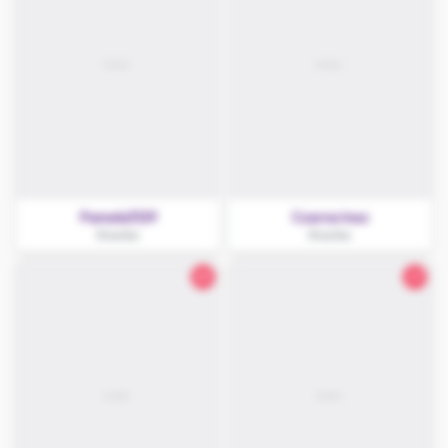
Pamela3129
Czarna Inez
Knurów
Knurów
25
27