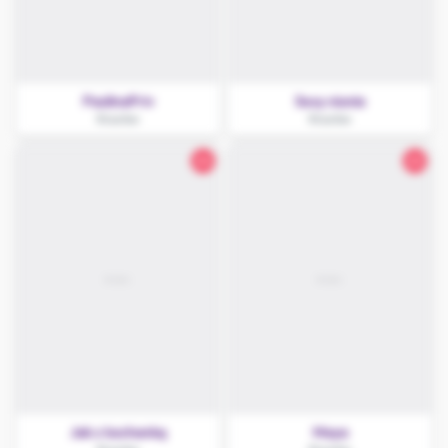
PaulinaPriv
Sexy niunia
Knurów
Knurów
24
22
Jak z kochanką
Maya