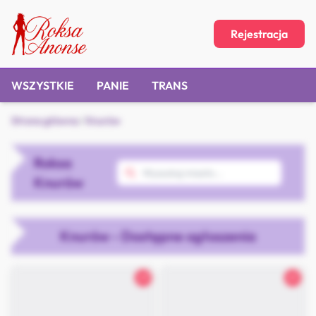
Rejestracja
WSZYSTKIE
PANIE
TRANS
Strona główna
/
Knurów
Roksa
Knurów
Knurów - Dostępne ogłoszenia
27
21