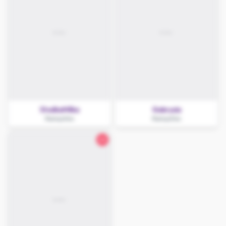
SłodkaMilka
Gabrysia
Namysłów
Namysłów
22