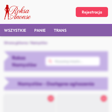
Rejestracja
WSZYSTKIE
PANIE
TRANS
Strona główna
/
Namysłów
Roksa
Namysłów
Namysłów - Dostępne ogłoszenia
28
26