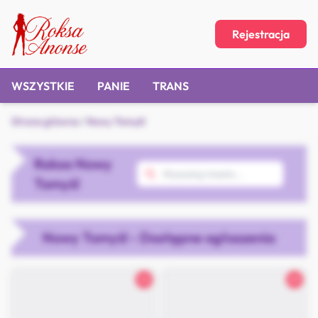
Rejestracja
WSZYSTKIE
PANIE
TRANS
Strona główna
/
Nowy Tomyśl
Roksa Nowy
Tomyśl
Nowy Tomyśl - Dostępne ogłoszenia
32
25