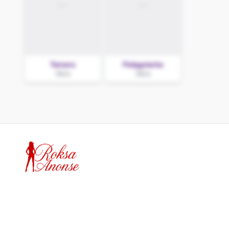
Tamara
Pielęgniarka
Góra
Góra