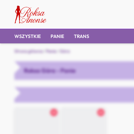
WSZYSTKIE
PANIE
TRANS
Strona główna
/
Panie
/
Góra
Roksa Góra - Panie
26
26