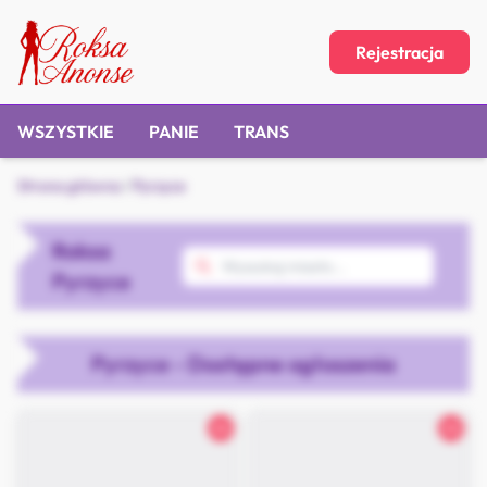
Rejestracja
WSZYSTKIE
PANIE
TRANS
Strona główna
/
Pyrzyce
Roksa
Pyrzyce
Pyrzyce - Dostępne ogłoszenia
26
26