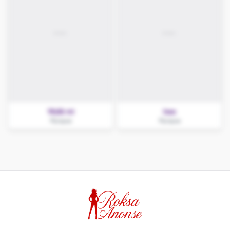
Wyliż mi
Issa
Pyrzyce
Pyrzyce