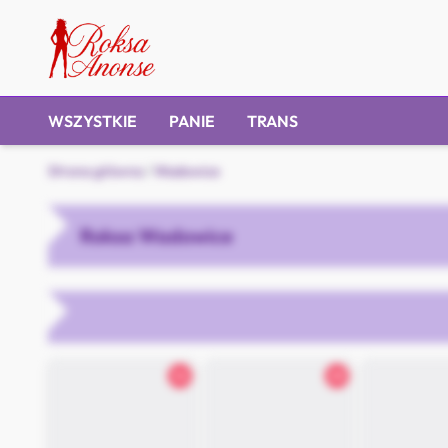
WSZYSTKIE
PANIE
TRANS
Strona główna
/
Wadowice
Roksa Wadowice
36
28