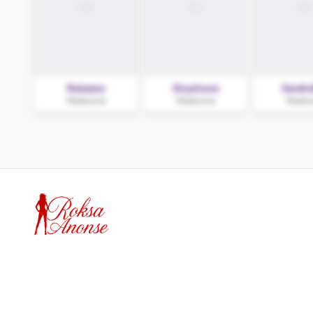
Roksana
Zmysłowa
Sandra
Wadowice
Wadowice
Wadow