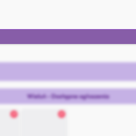
Wieluń - Dostępne ogłoszenia
27
21