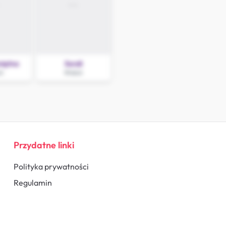
iętna
Sendi
uń
Wieluń
Przydatne linki
Polityka prywatności
Regulamin