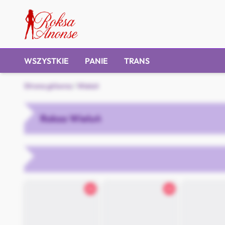
WSZYSTKIE
PANIE
TRANS
Strona główna
/
Wieluń
Roksa Wieluń
26
26