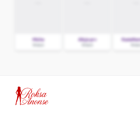
Miche
Alicja prv
KasiaNam
Wieluń
Wieluń
Wiel